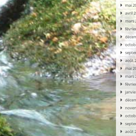
mai 2
avril 
mars 
févrie
décem
octob
septe
août 
mai 2
mars 
févrie
janvie
décem
novem
octob
septe
août 