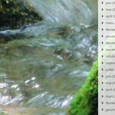
juin 2
mai 2
avril 
mars 
févrie
janvie
décem
novem
octob
septe
juille
juin 2
mai 2
avril 
mars 
févrie
janvie