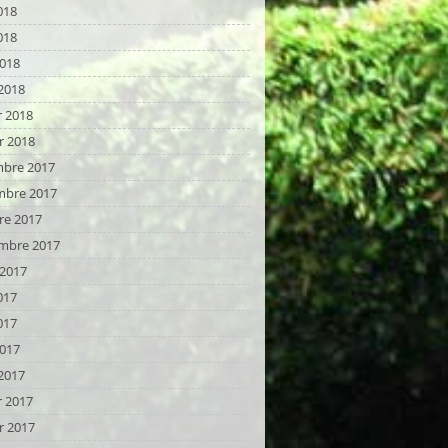
018
018
2018
2018
r 2018
r 2018
bre 2017
bre 2017
re 2017
mbre 2017
t 2017
017
017
2017
2017
r 2017
r 2017