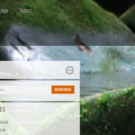
 juin
Tarifs
es
t 2026
026