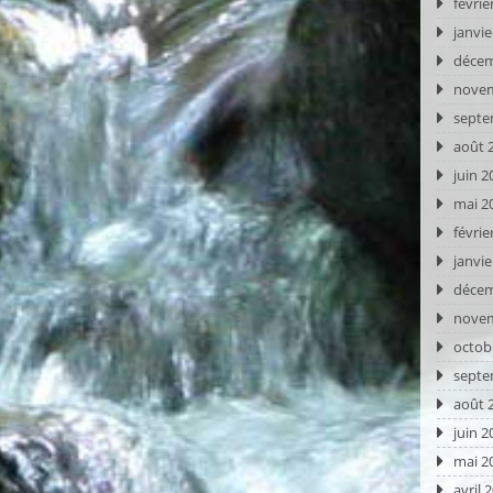
févrie
janvie
décem
novem
septe
août 
juin 2
mai 2
févrie
janvie
décem
novem
octob
septe
août 
juin 2
mai 2
avril 