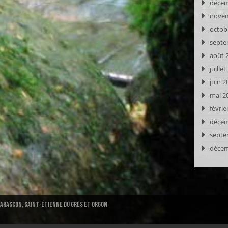
décem
novem
octob
septe
août 
juille
juin 2
mai 2
févrie
décem
septe
décem
Tarascon, Saint-ÉTIENNE DU GRÈS et ORGON