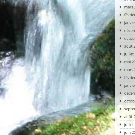
mars 
févrie
janvie
décem
octob
août 
juille
mai 2
mars 
févrie
janvie
décem
octob
septe
août 
juille
juin 2