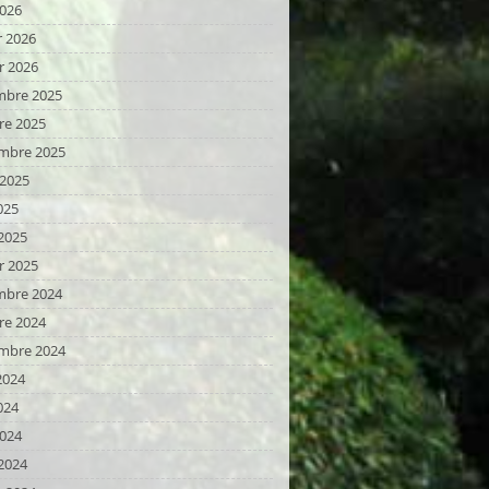
2026
r 2026
r 2026
bre 2025
re 2025
mbre 2025
t 2025
025
2025
r 2025
bre 2024
re 2024
mbre 2024
2024
024
2024
2024