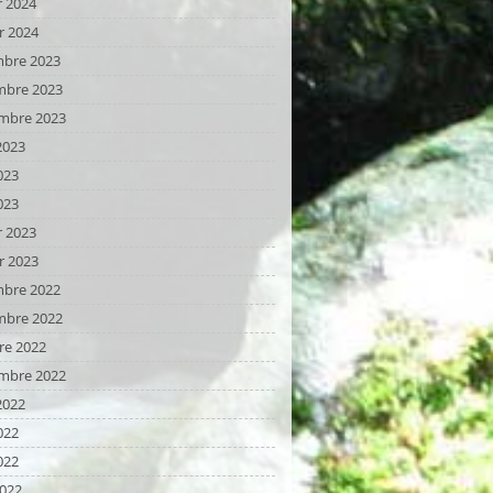
r 2024
r 2024
bre 2023
bre 2023
mbre 2023
2023
023
023
r 2023
r 2023
bre 2022
bre 2022
re 2022
mbre 2022
2022
022
022
2022