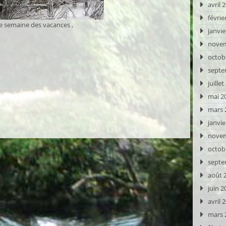
avril 
févrie
ère semaine des vacances ,
janvie
novem
octob
septe
juille
mai 2
mars 
janvie
novem
octob
septe
août 
juin 2
avril 
mars 