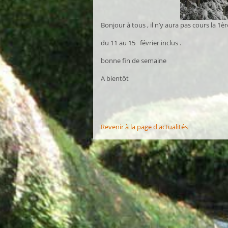
Bonjour à tous , il n’y aura pas cours la 1
du 11 au 15 février inclus .
bonne fin de semaine
A bientôt
Revenir à la page d'actualités