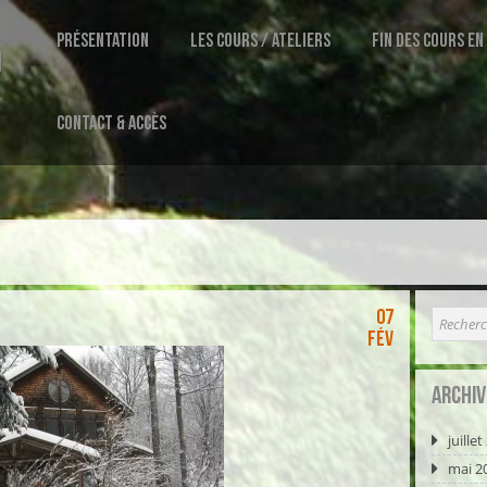
Présentation
Les Cours / Ateliers
Fin des cours en
1
Contact & Accès
07
Fév
Archiv
juille
mai 2