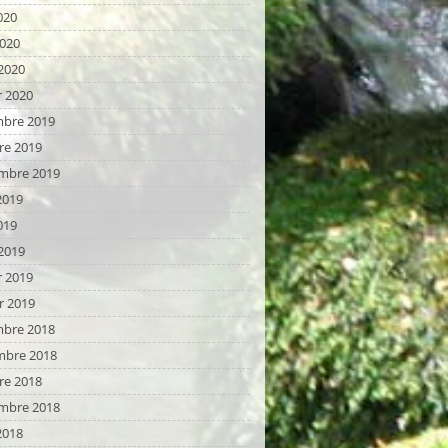
020
2020
2020
r 2020
bre 2019
re 2019
mbre 2019
2019
019
2019
r 2019
r 2019
bre 2018
bre 2018
re 2018
mbre 2018
2018