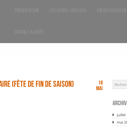
Présentation
Les Cours / Ateliers
Fin des cours en
1
Contact & Accès
aire (fête de fin de saison)
18
Mai
Archiv
juille
mai 2