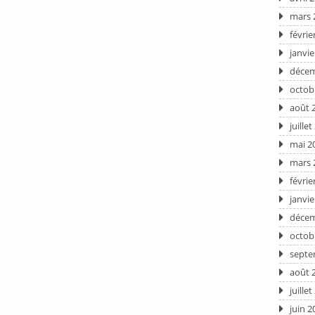
mars 
févrie
janvie
décem
octob
août 
juille
mai 2
mars 
févrie
janvie
décem
octob
septe
août 
juille
juin 2