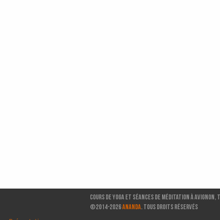
Cours de Yoga et séances de méditation à Avignon, 
©2014-2026
ANANDA
. TOUS DROITS RÉSERVÉS