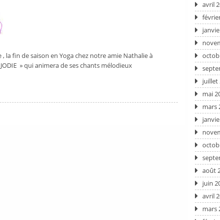
avril 
févrie
janvie
novem
 , la fin de saison en Yoga chez notre amie Nathalie à
octob
 « JODIE » qui animera de ses chants mélodieux
septe
juille
mai 2
mars 
janvie
novem
octob
septe
août 
juin 2
avril 
mars 