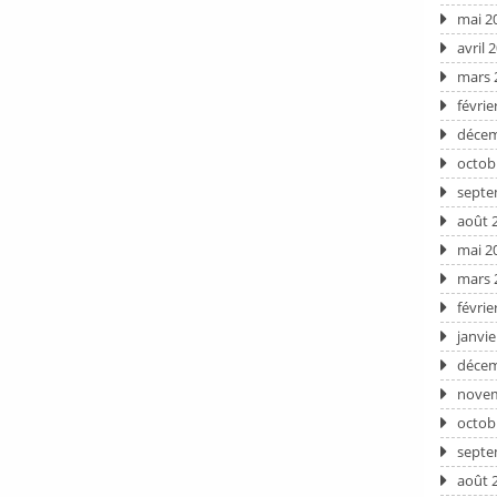
mai 2
avril 
mars 
févrie
décem
octob
septe
août 
mai 2
mars 
févrie
janvie
décem
novem
octob
septe
août 