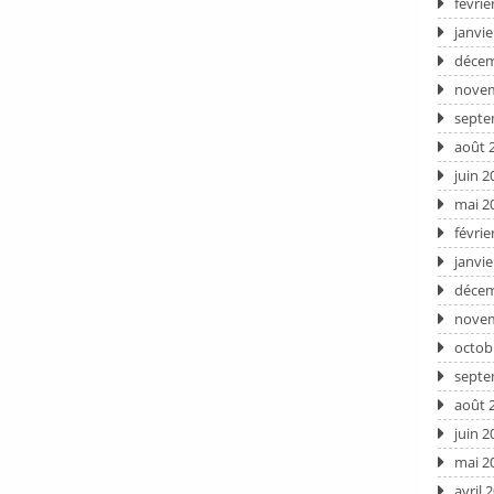
févrie
janvie
décem
novem
septe
août 
juin 2
mai 2
févrie
janvie
décem
novem
octob
septe
août 
juin 2
mai 2
avril 