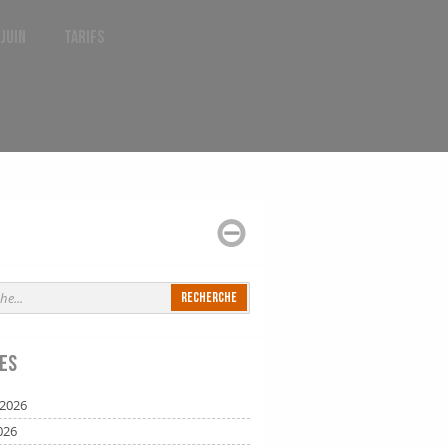
 juin
Tarifs
es
t 2026
026