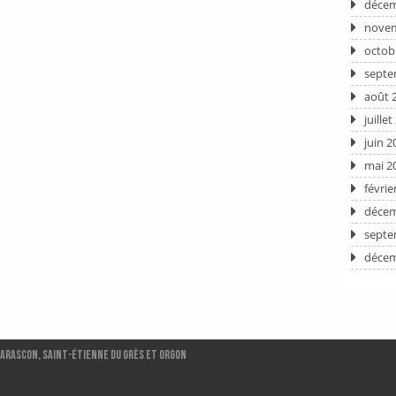
décem
novem
octob
septe
août 
juille
juin 2
mai 2
févrie
décem
septe
décem
Tarascon, Saint-ÉTIENNE DU GRÈS et ORGON