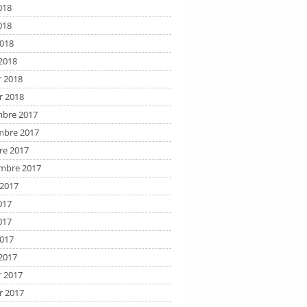
018
018
2018
2018
r 2018
r 2018
bre 2017
bre 2017
re 2017
mbre 2017
t 2017
017
017
2017
2017
r 2017
r 2017