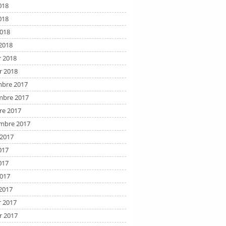
018
018
2018
2018
r 2018
r 2018
bre 2017
bre 2017
re 2017
mbre 2017
t 2017
017
017
2017
2017
r 2017
r 2017