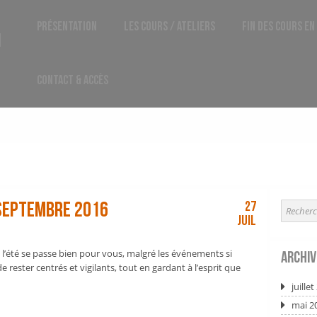
Présentation
Les Cours / Ateliers
Fin des cours en
1
Contact & Accès
 SEPTEMBRE 2016
27
Juil
 l’été se passe bien pour vous, malgré les événements si
Archiv
 rester centrés et vigilants, tout en gardant à l’esprit que
juille
mai 2