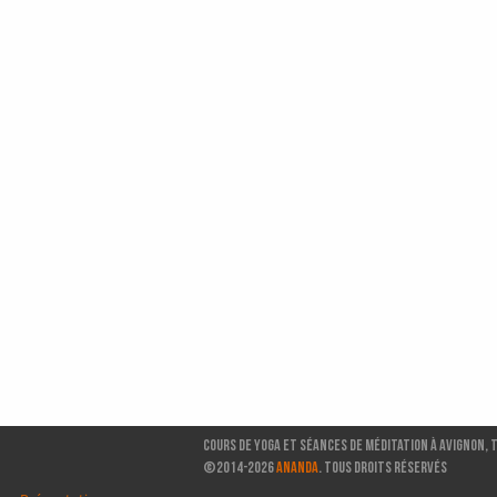
Cours de Yoga et séances de méditation à Avignon, 
©2014-2026
ANANDA
. TOUS DROITS RÉSERVÉS