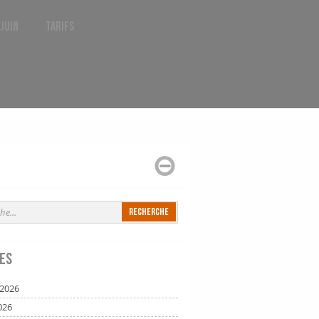
 juin
Tarifs
es
t 2026
026