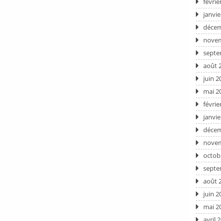
févrie
janvie
décem
novem
septe
août 
juin 2
mai 2
févrie
janvie
décem
novem
octob
septe
août 
juin 2
mai 2
avril 