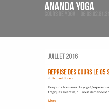
Ananda Yoga
Cours de Yoga | 06.03.02.81.3
juillet 2016
REPRISE DES COURS LE 05
Bernard Buono
Bonjour à tous amis du yoga ! J’espère que
tragiques soient ils, qui nous demandent de
More