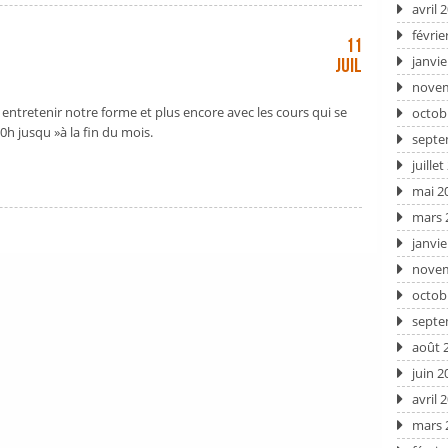
avril 
févrie
11
janvie
Juil
novem
 entretenir notre forme et plus encore avec les cours qui se
octob
0h jusqu »à la fin du mois.
septe
juille
mai 2
mars 
janvie
novem
octob
septe
août 
juin 2
avril 
mars 