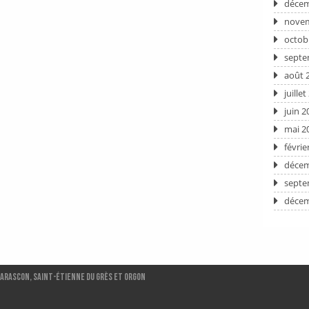
décem
novem
octob
septe
août 
juille
juin 2
mai 2
févrie
décem
septe
décem
Tarascon, Saint-ÉTIENNE DU GRÈS et ORGON