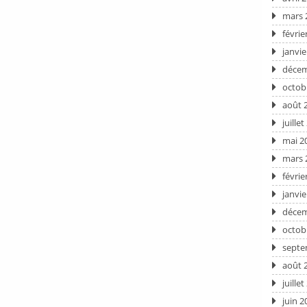
mars 
févrie
janvie
décem
octob
août 
juille
mai 2
mars 
févrie
janvie
décem
octob
septe
août 
juille
juin 2