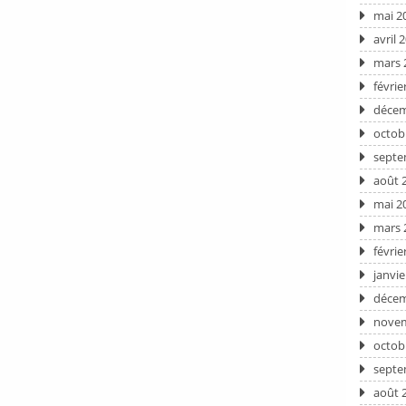
mai 2
avril 
mars 
févrie
décem
octob
septe
août 
mai 2
mars 
févrie
janvie
décem
novem
octob
septe
août 