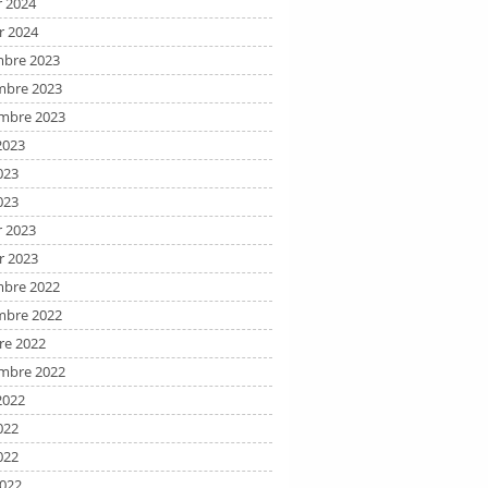
r 2024
r 2024
bre 2023
bre 2023
mbre 2023
2023
023
023
r 2023
r 2023
bre 2022
bre 2022
re 2022
mbre 2022
2022
022
022
2022