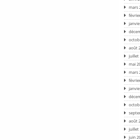
mars 
févrie
janvie
décem
octob
août 
juille
mai 2
mars 
févrie
janvie
décem
octob
septe
août 
juille
juin 2