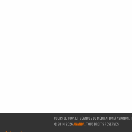
Cours de Yoga et séances de méditation à Avignon, 
©2014-2026
ANANDA
. TOUS DROITS RÉSERVÉS