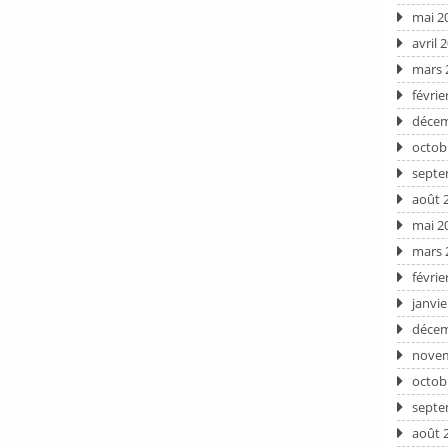
mai 2
avril 
mars 
févrie
décem
octob
septe
août 
mai 2
mars 
févrie
janvie
décem
novem
octob
septe
août 