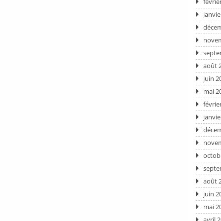
févrie
janvie
décem
novem
septe
août 
juin 2
mai 2
févrie
janvie
décem
novem
octob
septe
août 
juin 2
mai 2
avril 