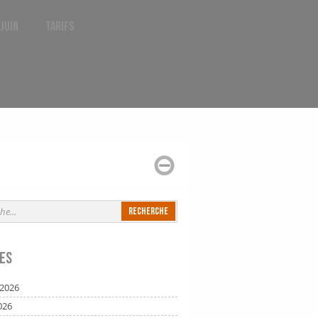
 juin
Tarifs
es
t 2026
026