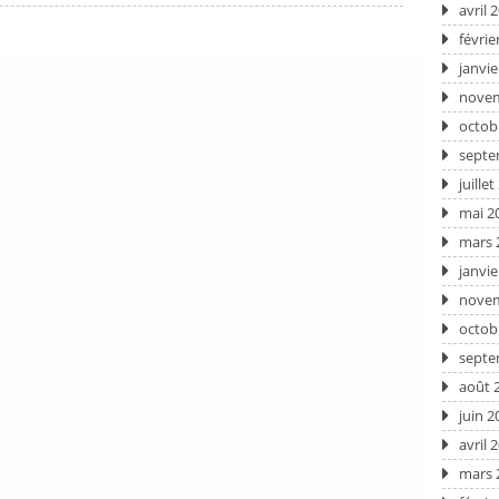
avril 
févrie
janvie
novem
octob
septe
juille
mai 2
mars 
janvie
novem
octob
septe
août 
juin 2
avril 
mars 