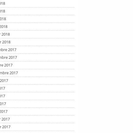
018
018
2018
2018
r 2018
r 2018
bre 2017
bre 2017
re 2017
mbre 2017
t 2017
017
017
2017
2017
r 2017
r 2017