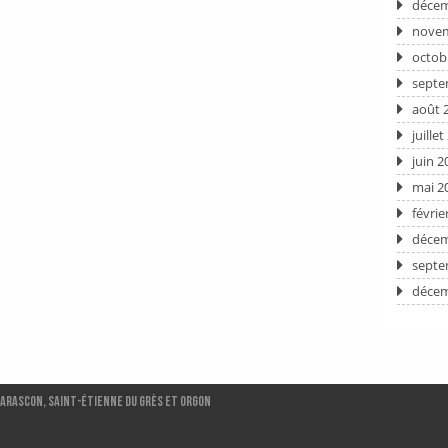
décem
novem
octob
septe
août 
juille
juin 2
mai 2
févrie
décem
septe
décem
Tarascon, Saint-ÉTIENNE DU GRÈS et ORGON