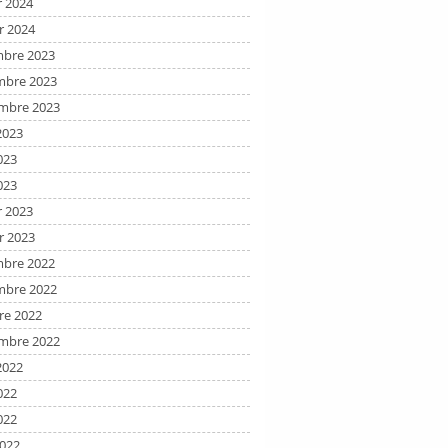
r 2024
r 2024
bre 2023
bre 2023
mbre 2023
2023
023
023
r 2023
r 2023
bre 2022
bre 2022
re 2022
mbre 2022
2022
022
022
2022