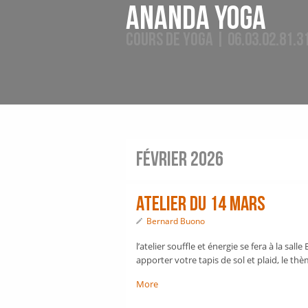
Ananda Yoga
Cours de Yoga | 06.03.02.81.3
février 2026
Atelier du 14 mars
Bernard Buono
l’atelier souffle et énergie se fera à la sal
apporter votre tapis de sol et plaid, le t
More