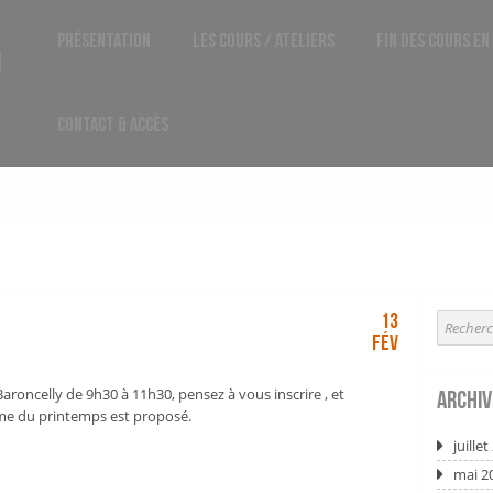
Présentation
Les Cours / Ateliers
Fin des cours en
1
Contact & Accès
13
Fév
le Baroncelly de 9h30 à 11h30, pensez à vous inscrire , et
Archiv
hème du printemps est proposé.
juille
mai 2