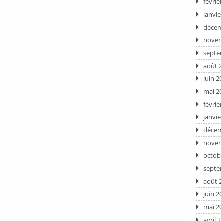
févrie
janvie
décem
novem
septe
août 
juin 2
mai 2
févrie
janvie
décem
novem
octob
septe
août 
juin 2
mai 2
avril 