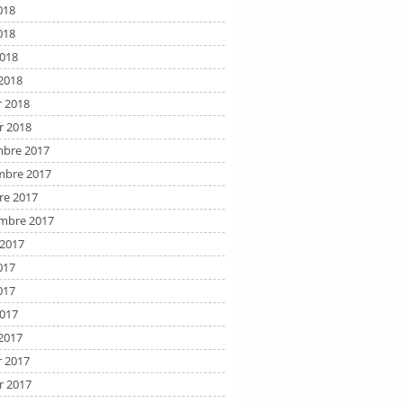
018
018
2018
2018
r 2018
r 2018
bre 2017
bre 2017
re 2017
mbre 2017
t 2017
017
017
2017
2017
r 2017
r 2017