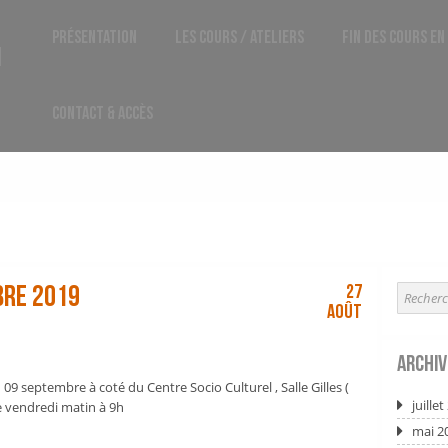
Présentation
Les Cours / Ateliers
Fin des cours en
1
Contact & Accès
bre 2019
27
Août
Archiv
09 septembre à coté du Centre Socio Culturel , Salle Gilles (
juille
le vendredi matin à 9h
mai 2