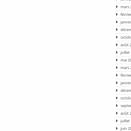
mars 
févrie
janvie
décem
octob
août 
juille
mai 2
mars 
févrie
janvie
décem
octob
septe
août 
juille
juin 2