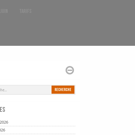
 juin
Tarifs
es
t 2026
026