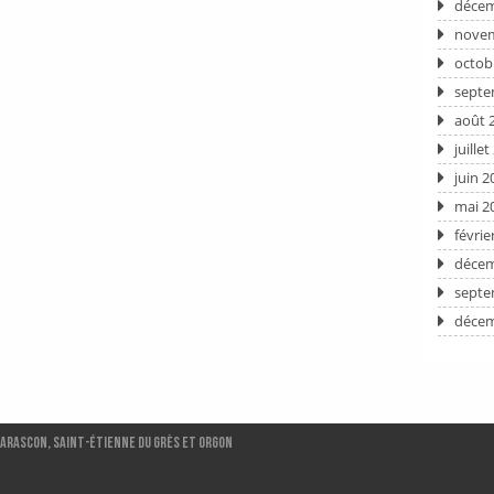
décem
novem
octob
septe
août 
juille
juin 2
mai 2
févrie
décem
septe
décem
Tarascon, Saint-ÉTIENNE DU GRÈS et ORGON