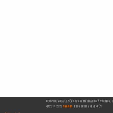
Cours de Yoga et séances de méditation à Avignon, 
©2014-2026
ANANDA
. TOUS DROITS RÉSERVÉS