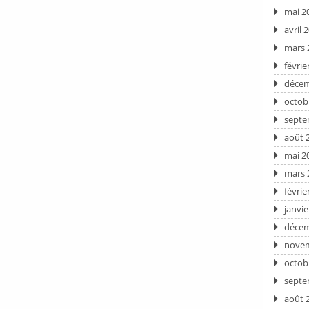
mai 2
avril 
mars 
févrie
décem
octob
septe
août 
mai 2
mars 
févrie
janvie
décem
novem
octob
septe
août 