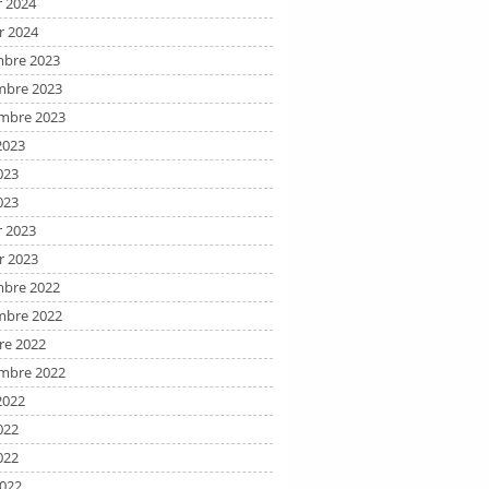
r 2024
r 2024
bre 2023
bre 2023
mbre 2023
2023
023
023
r 2023
r 2023
bre 2022
bre 2022
re 2022
mbre 2022
2022
022
022
2022