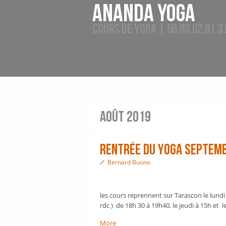
Ananda Yoga
Cours de Yoga | 06.03.02.81.3
août 2019
rentrée du yoga septem
Bernard Buono
les cours reprennent sur Tarascon le lundi 
rdc ) de 18h 30 à 19h40, le jeudi à 15h et 
More