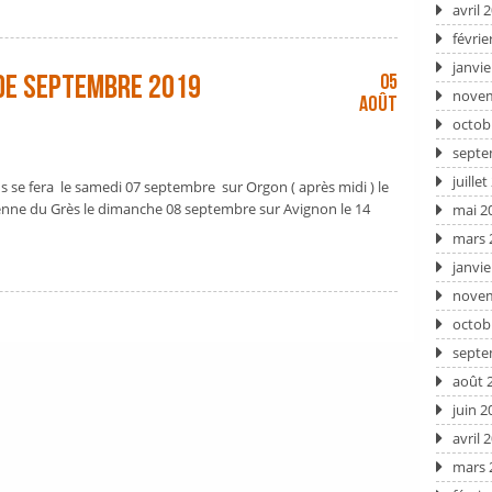
avril 
févrie
janvie
de septembre 2019
05
novem
Août
octob
septe
juille
s se fera le samedi 07 septembre sur Orgon ( après midi ) le
ienne du Grès le dimanche 08 septembre sur Avignon le 14
mai 2
mars 
janvie
novem
octob
septe
août 
juin 2
avril 
mars 