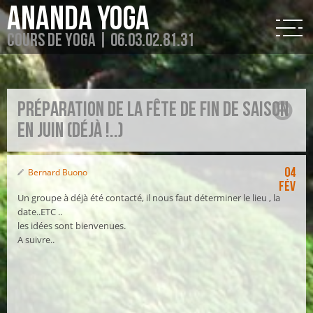
Ananda Yoga
Cours de Yoga | 06.03.02.81.31
Préparation de la fête de fin de saison
en juin (déjà !..)
04
Bernard Buono
Fév
Un groupe à déjà été contacté, il nous faut déterminer le lieu , la
date..ETC ..
les idées sont bienvenues.
A suivre..