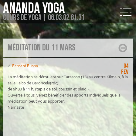
Ananda Yoga
Cours de Yoga | 06.03.02.81.31
Méditation du 11 mars
04
Bernard Buono
Fév
La méditation se déroulera sur Tarascon (13) au centre Kilmain, à la
salle Falco de Baroncely(rdc)
de 9h30 à 11 h, (tapis de sol, coussin et plaid )
Ouverte à tous, venez bénéficier des apports individuels que la
méditation peut vous apporter.
Namasté