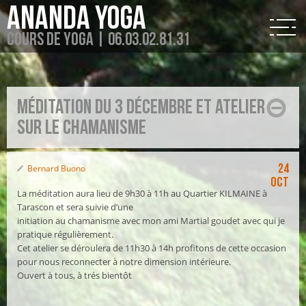
Ananda Yoga
Cours de Yoga | 06.03.02.81.31
Méditation du 3 décembre et atelier
sur le chamanisme
24
Bernard Buono
Oct
La méditation aura lieu de 9h30 à 11h au Quartier KILMAINE à
Tarascon et sera suivie d’une
initiation au chamanisme avec mon ami Martial goudet avec qui je
pratique régulièrement.
Cet atelier se déroulera de 11h30 à 14h profitons de cette occasion
pour nous reconnecter à notre dimension intérieure.
Ouvert à tous, à trés bientôt