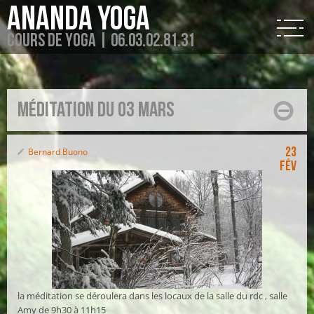
Ananda Yoga
Cours de Yoga | 06.03.02.81.31
Méditation du 03 mars
23
Bernard Buono
Fév
la méditation se déroulera dans les locaux de la salle du rdc , salle
Amy de 9h30 à 11h15