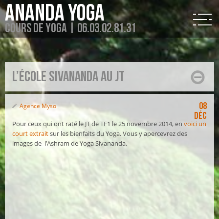
Ananda Yoga
Cours de Yoga | 06.03.02.81.31
L’école Sivananda au JT
08
Agence Myso
Déc
Pour ceux qui ont raté le JT de TF1 le 25 novembre 2014, en
voici un
court extrait
sur les bienfaits du Yoga. Vous y apercevrez des
images de l’Ashram de Yoga Sivananda.