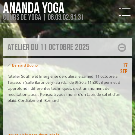
Ananda Yoga
Cours de Yoga | 06.03.02.81.31
Atelier du 11 octobre 2025
17
Bernard Buono
Sep
l’atelier Souffle et Energie, se déroulera le samedi 11 octobre à
Tarascon (salle Baroncelly) au rdc , de 9h30 à 11h30 , il permet d
‘approfondir différentes techniques, c’ est un moment de
méditation aussi . Pensez à vous munir d’un tapis de sol et d’un
plaid. Cordialement .Bernard