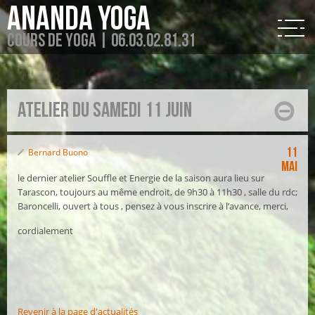
Ananda Yoga
Cours de Yoga | 06.03.02.81.31
Atelier du samedi 11 juin
11
Bernard Buono
Mai
le dernier atelier Souffle et Energie de la saison aura lieu sur
Tarascon, toujours au même endroit, de 9h30 à 11h30 , salle du rdc;
Baroncelli, ouvert à tous , pensez à vous inscrire à l’avance, merci,
cordialement
Revenir à la page d'actualités